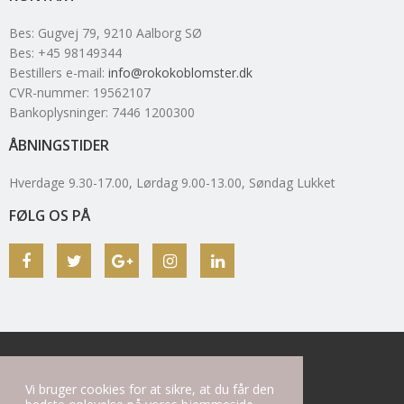
Bes
:
Gugvej 79
, 9210
Aalborg SØ
Bes
:
+45 98149344
Bestillers e-mail
:
info@rokokoblomster.dk
CVR-nummer
:
19562107
Bankoplysninger
:
7446 1200300
ÅBNINGSTIDER
Hverdage 9.30-17.00, Lørdag 9.00-13.00, Søndag Lukket
FØLG OS PÅ
Shop
Om os
Vi bruger cookies for at sikre, at du får den
2026 Rokoko Blomster v/Charlott Strauss