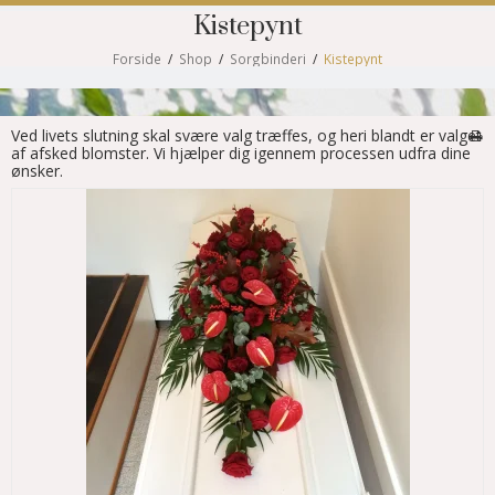
Kistepynt
Forside
/
Shop
/
Sorgbinderi
/
Kistepynt
Ved livets slutning skal svære valg træffes, og heri blandt er valget
af afsked blomster. Vi hjælper dig igennem processen udfra dine
ønsker.