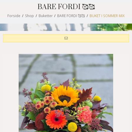
BARE FORDI 🥰🥰
Forside
/
Shop
/
Buketter
/
BARE FORDI 🥰🥰
/
BUKET I SOMMER MIX