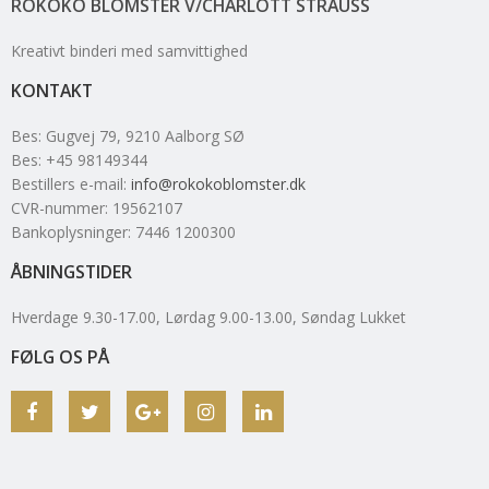
ROKOKO BLOMSTER V/CHARLOTT STRAUSS
Kreativt binderi med samvittighed
KONTAKT
Bes
:
Gugvej 79
, 9210
Aalborg SØ
Bes
:
+45 98149344
Bestillers e-mail
:
info@rokokoblomster.dk
CVR-nummer
:
19562107
Bankoplysninger
:
7446 1200300
ÅBNINGSTIDER
Hverdage 9.30-17.00, Lørdag 9.00-13.00, Søndag Lukket
FØLG OS PÅ