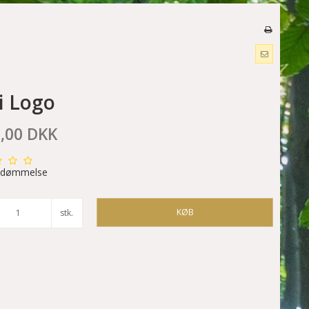
i Logo
0,00 DKK
edømmelse
KØB
stk.