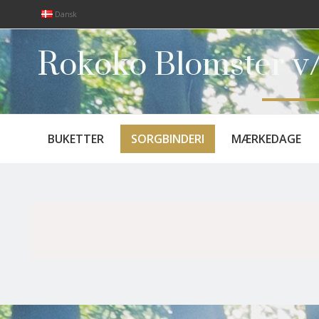
Dansk
Rokoko Blomster v/
BUKETTER
SORGBINDERI
MÆRKEDAGE