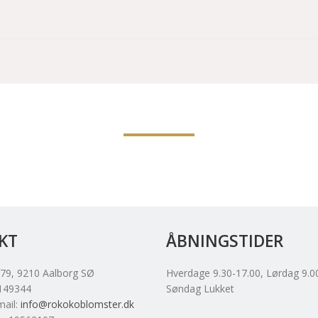
KT
ÅBNINGSTIDER
 79
, 9210
Aalborg SØ
Hverdage 9.30-17.00, Lørdag 9.0
149344
Søndag Lukket
mail
:
info@rokokoblomster.dk